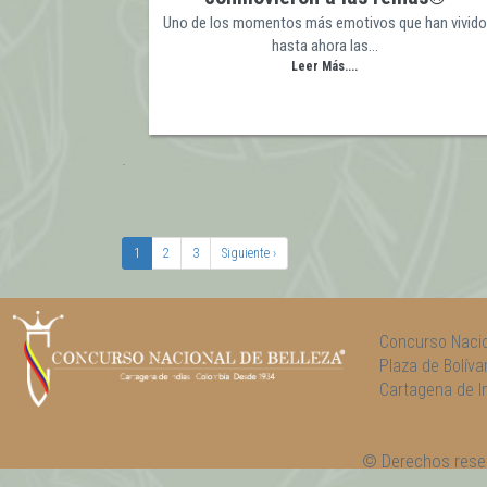
Uno de los momentos más emotivos que han vivido
hasta ahora las…
Leer Más....
Pagination
Current
1
Page
2
Page
3
Next
Siguiente ›
page
page
Concurso Nacio
Plaza de Bolíva
Cartagena de In
© Derechos rese