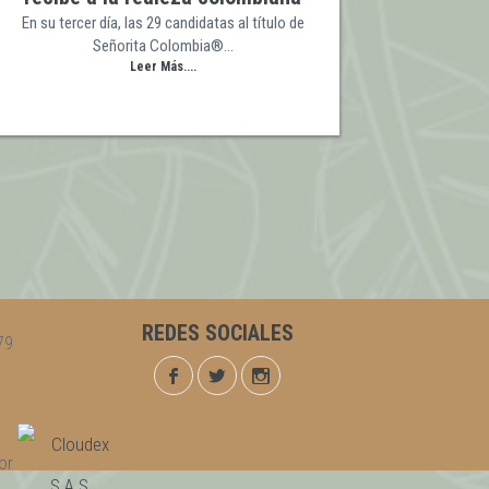
En su tercer día, las 29 candidatas al título de
Señorita Colombia®…
Leer Más....
REDES SOCIALES
79
por