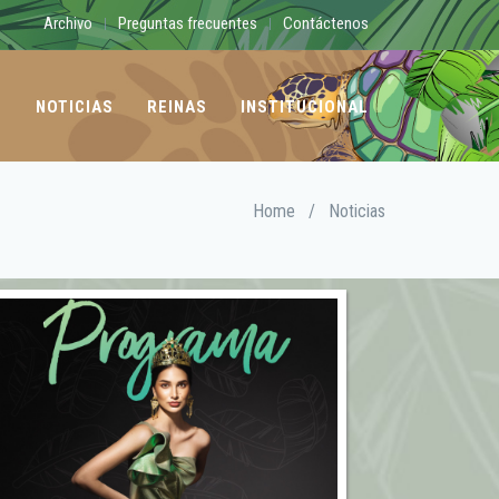
Archivo
Preguntas frecuentes
Contáctenos
|
|
O
NOTICIAS
REINAS
INSTITUCIONAL
Home
/
Noticias