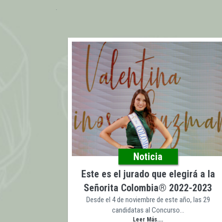
Noticia
Este es el jurado que elegirá a la
Señorita Colombia®️ 2022-2023
Desde el 4 de noviembre de este año, las 29
candidatas al Concurso…
Leer Más....