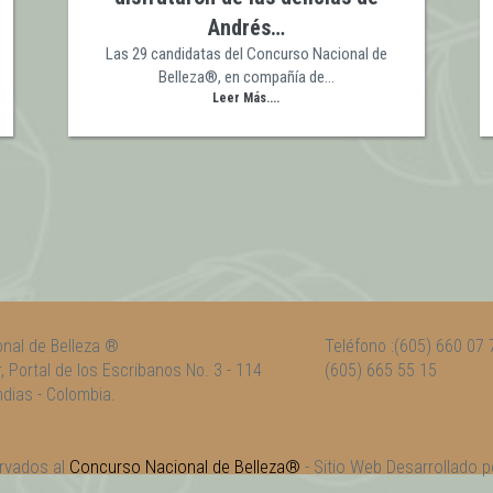
Andrés…
Las 29 candidatas del Concurso Nacional de
Belleza®, en compañía de…
Leer Más....
nal de Belleza ®
Teléfono :(605) 660 07 
r, Portal de los Escribanos No. 3 - 114
(605) 665 55 15
dias - Colombia.
rvados al
Concurso Nacional de Belleza®
- Sitio Web Desarrollado 