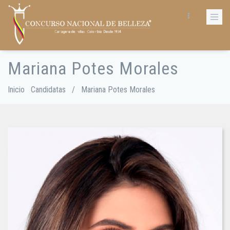
Pasar
al
contenido
principal
Mariana Potes Morales
Sobrescribir
enlaces
de
Inicio
Candidatas
/
Mariana Potes Morales
ayuda
a
la
navegación