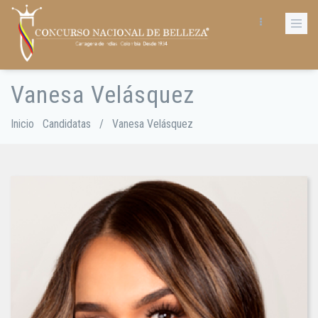
Pasar
al
contenido
principal
Vanesa Velásquez
Sobrescribir
enlaces
de
Inicio
Candidatas
/
Vanesa Velásquez
ayuda
a
la
navegación