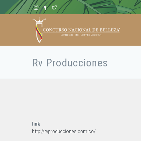
Pasar
al
contenido
principal
Rv Producciones
Sobrescribir
enlaces
de
ayuda
a
la
navegación
link
http://rvproducciones.com.co/