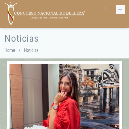
Skip
to
main
content
Noticias
Breadcrumb
Home
/
Noticias